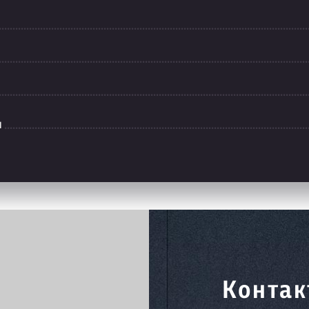
л
Контак