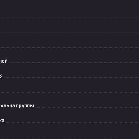
лей
ия
кольца группы
ка