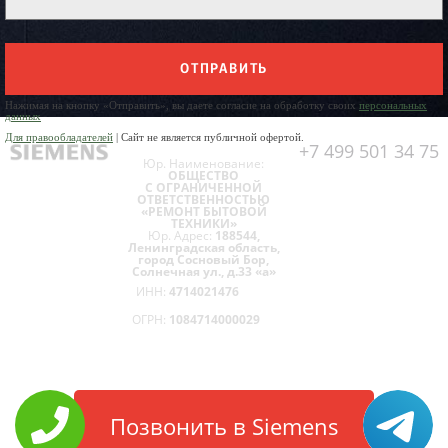
ОТПРАВИТЬ
Нажимая на кнопку «Отправить», вы даете согласие на обработку своих
персональных
данных
Для правообладателей
| Сайт не является публичной офертой.
+7 499 501 34 75
Юр. Наименование:
ОБЩЕСТВО
С ОГРАНИЧЕННОЙ
ОТВЕТСТВЕННОСТЬЮ
«РЕМОНТ БЫТОВОЙ
ТЕХНИКИ»
Юр. Адрес:
188544,
Ленинградская область,
город Сосновый Бор,
Солнечная ул., д.33 «а»
ИНН:
4714021476
ОГРН:
1084714000029
Позвонить в Siemens