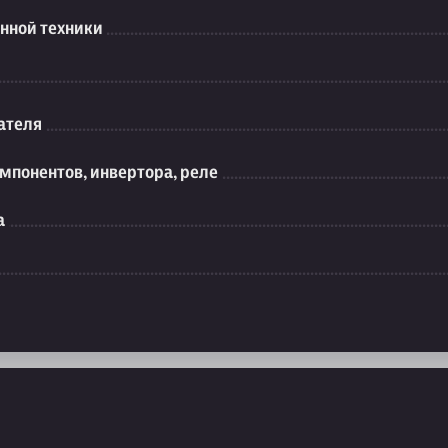
нной техники
ателя
мпонентов, инвертора, реле
а