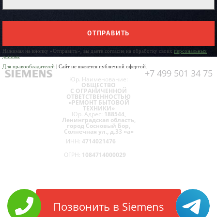
ОТПРАВИТЬ
Нажимая на кнопку «Отправить», вы даете согласие на обработку своих
персональных
данных
Для правообладателей
| Сайт не является публичной офертой.
+7 499 501 34 75
Юр. Наименование:
ОБЩЕСТВО
С ОГРАНИЧЕННОЙ
ОТВЕТСТВЕННОСТЬЮ
«РЕМОНТ БЫТОВОЙ
ТЕХНИКИ»
Юр. Адрес:
188544,
Ленинградская область,
город Сосновый Бор,
Солнечная ул., д.33 «а»
ИНН:
4714021476
ОГРН:
1084714000029
Позвонить в Siemens