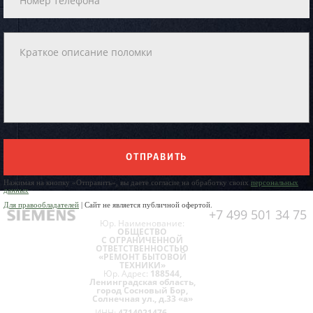
ОТПРАВИТЬ
Нажимая на кнопку «Отправить», вы даете согласие на обработку своих
персональных
данных
Для правообладателей
| Сайт не является публичной офертой.
+7 499 501 34 75
Юр. Наименование:
ОБЩЕСТВО
С ОГРАНИЧЕННОЙ
ОТВЕТСТВЕННОСТЬЮ
«РЕМОНТ БЫТОВОЙ
ТЕХНИКИ»
Юр. Адрес:
188544,
Ленинградская область,
город Сосновый Бор,
Солнечная ул., д.33 «а»
ИНН:
4714021476