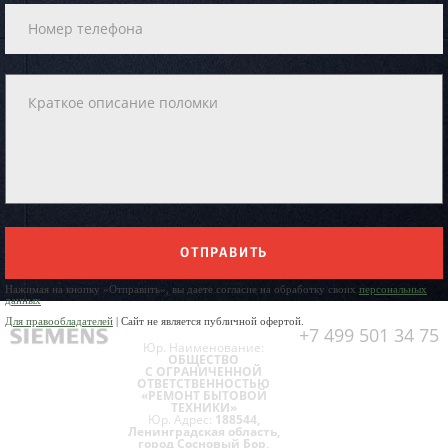
ОТПРАВИТЬ
Нажимая на кнопку «Отправить», вы даете согласие на обработку своих
персональных
данных
Для правообладателей
| Сайт не является публичной офертой.
+7 499 501 34 75
Юр. Наименование:
ОБЩЕСТВО
С ОГРАНИЧЕННОЙ
ОТВЕТСТВЕННОСТЬЮ
«РЕМОНТ БЫТОВОЙ
ТЕХНИКИ»
Юр. Адрес:
188544,
Ленинградская область,
город Сосновый Бор,