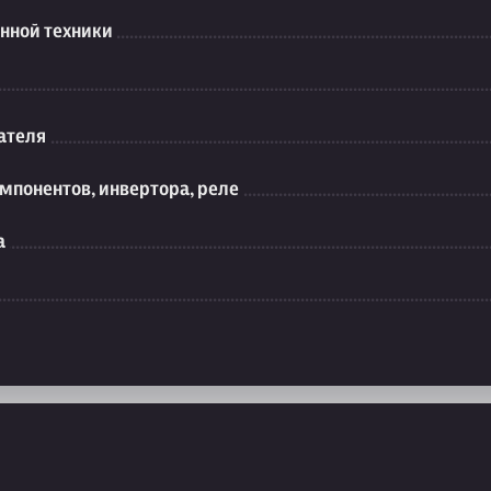
нной техники
ателя
мпонентов, инвертора, реле
а