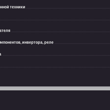
нной техники
ателя
мпонентов, инвертора, реле
а