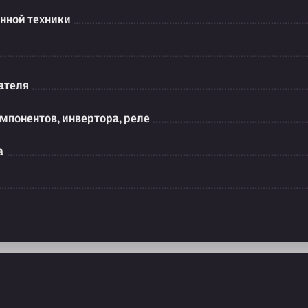
нной техники
ателя
мпонентов, инвертора, реле
а