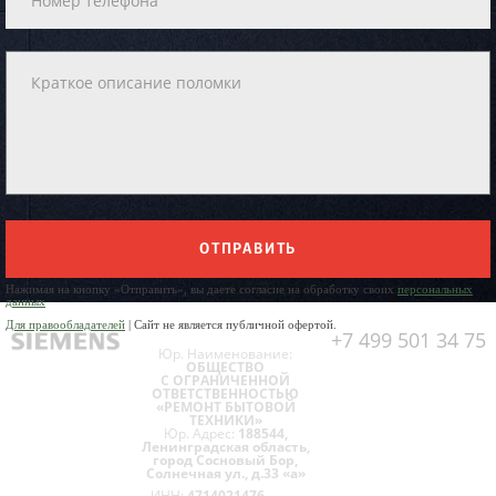
ОТПРАВИТЬ
Нажимая на кнопку «Отправить», вы даете согласие на обработку своих
персональных
данных
Для правообладателей
| Сайт не является публичной офертой.
+7 499 501 34 75
Юр. Наименование:
ОБЩЕСТВО
С ОГРАНИЧЕННОЙ
ОТВЕТСТВЕННОСТЬЮ
«РЕМОНТ БЫТОВОЙ
ТЕХНИКИ»
Юр. Адрес:
188544,
Ленинградская область,
город Сосновый Бор,
Солнечная ул., д.33 «а»
ИНН:
4714021476