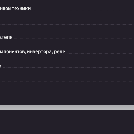
нной техники
ателя
мпонентов, инвертора, реле
а