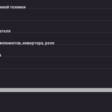
нной техники
ателя
мпонентов, инвертора, реле
а