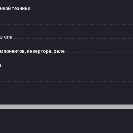
нной техники
ателя
мпонентов, инвертора, реле
а