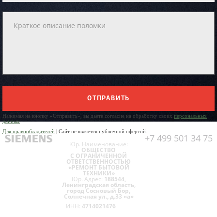
ОТПРАВИТЬ
Нажимая на кнопку «Отправить», вы даете согласие на обработку своих
персональных
данных
Для правообладателей
| Сайт не является публичной офертой.
+7 499 501 34 75
Юр. Наименование:
ОБЩЕСТВО
С ОГРАНИЧЕННОЙ
ОТВЕТСТВЕННОСТЬЮ
«РЕМОНТ БЫТОВОЙ
ТЕХНИКИ»
Юр. Адрес:
188544,
Ленинградская область,
город Сосновый Бор,
Солнечная ул., д.33 «а»
ИНН:
4714021476