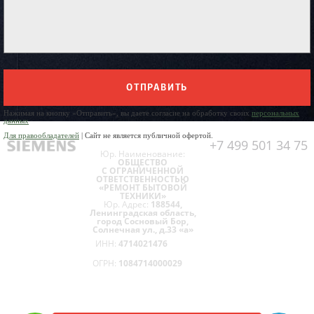
ОТПРАВИТЬ
Нажимая на кнопку «Отправить», вы даете согласие на обработку своих
персональных
данных
Для правообладателей
| Сайт не является публичной офертой.
+7 499 501 34 75
Юр. Наименование:
ОБЩЕСТВО
С ОГРАНИЧЕННОЙ
ОТВЕТСТВЕННОСТЬЮ
«РЕМОНТ БЫТОВОЙ
ТЕХНИКИ»
Юр. Адрес:
188544,
Ленинградская область,
город Сосновый Бор,
Солнечная ул., д.33 «а»
ИНН:
4714021476
ОГРН:
1084714000029