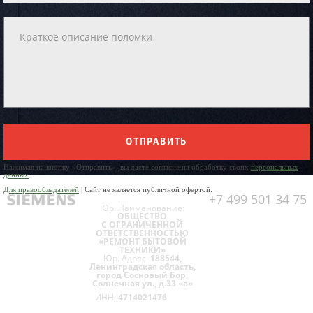
ОТПРАВИТЬ
Нажимая на кнопку «Отправить», вы даете согласие на обработку своих
персональных
данных
Для правообладателей
| Сайт не является публичной офертой.
+7 499 501 34 75
Юр. Наименование:
ОБЩЕСТВО
С ОГРАНИЧЕННОЙ
ОТВЕТСТВЕННОСТЬЮ
«РЕМОНТ БЫТОВОЙ
ТЕХНИКИ»
Юр. Адрес:
188544,
Ленинградская область,
город Сосновый Бор,
Солнечная ул., д.33 «а»
ИНН:
4714021476