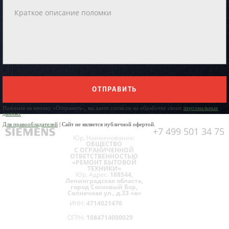
ОТПРАВИТЬ
Нажимая на кнопку «Отправить», вы даете согласие на обработку своих
персональных
данных
Для правообладателей
| Сайт не является публичной офертой.
+7 499 501 34 75
Юр. Наименование:
ОБЩЕСТВО
С ОГРАНИЧЕННОЙ
ОТВЕТСТВЕННОСТЬЮ
«РЕМОНТ БЫТОВОЙ
ТЕХНИКИ»
Юр. Адрес:
188544,
Ленинградская область,
город Сосновый Бор,
Солнечная ул., д.33 «а»
ИНН:
4714021476
ОГРН:
1084714000029