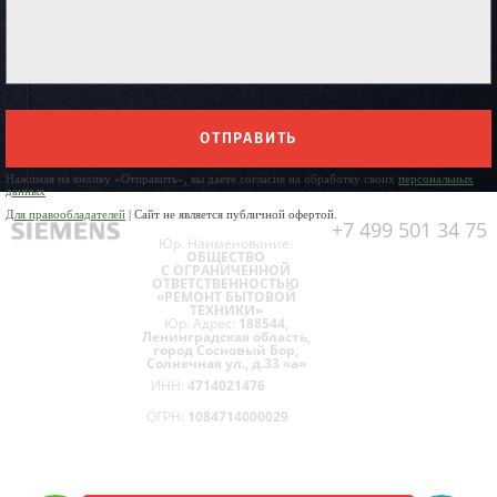
ОТПРАВИТЬ
Нажимая на кнопку «Отправить», вы даете согласие на обработку своих
персональных
данных
Для правообладателей
| Сайт не является публичной офертой.
+7 499 501 34 75
Юр. Наименование:
ОБЩЕСТВО
С ОГРАНИЧЕННОЙ
ОТВЕТСТВЕННОСТЬЮ
«РЕМОНТ БЫТОВОЙ
ТЕХНИКИ»
Юр. Адрес:
188544,
Ленинградская область,
город Сосновый Бор,
Солнечная ул., д.33 «а»
ИНН:
4714021476
ОГРН:
1084714000029