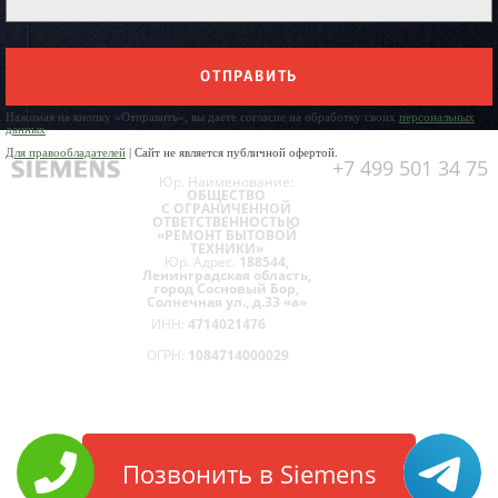
ОТПРАВИТЬ
Нажимая на кнопку «Отправить», вы даете согласие на обработку своих
персональных
данных
Для правообладателей
| Сайт не является публичной офертой.
+7 499 501 34 75
Юр. Наименование:
ОБЩЕСТВО
С ОГРАНИЧЕННОЙ
ОТВЕТСТВЕННОСТЬЮ
«РЕМОНТ БЫТОВОЙ
ТЕХНИКИ»
Юр. Адрес:
188544,
Ленинградская область,
город Сосновый Бор,
Солнечная ул., д.33 «а»
ИНН:
4714021476
ОГРН:
1084714000029
Позвонить в Siemens