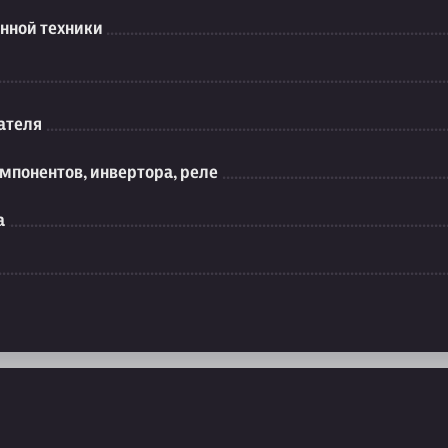
нной техники
ателя
мпонентов, инвертора, реле
а