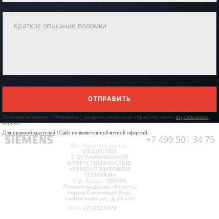
ОТПРАВИТЬ
Нажимая на кнопку «Отправить», вы даете согласие на обработку своих
персональных
данных
Для правообладателей
| Сайт не является публичной офертой.
+7 499 501 34 75
Юр. Наименование:
ОБЩЕСТВО
С ОГРАНИЧЕННОЙ
ОТВЕТСТВЕННОСТЬЮ
«РЕМОНТ БЫТОВОЙ
ТЕХНИКИ»
Юр. Адрес:
188544,
Ленинградская область,
город Сосновый Бор,
Солнечная ул., д.33 «а»
ИНН:
4714021476