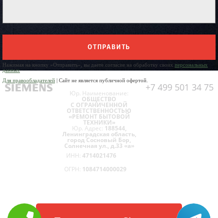
ОТПРАВИТЬ
Нажимая на кнопку «Отправить», вы даете согласие на обработку своих
персональных
данных
Для правообладателей
| Сайт не является публичной офертой.
+7 499 501 34 75
Юр. Наименование:
ОБЩЕСТВО
С ОГРАНИЧЕННОЙ
ОТВЕТСТВЕННОСТЬЮ
«РЕМОНТ БЫТОВОЙ
ТЕХНИКИ»
Юр. Адрес:
188544,
Ленинградская область,
город Сосновый Бор,
Солнечная ул., д.33 «а»
ИНН:
4714021476
ОГРН:
1084714000029