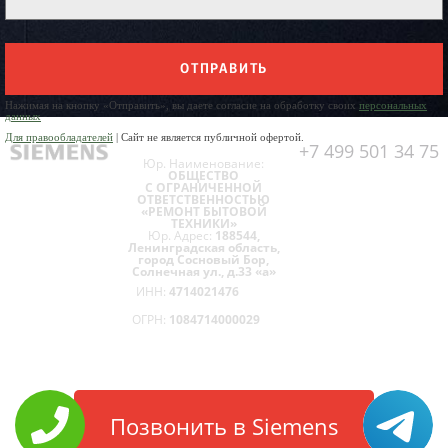
ОТПРАВИТЬ
Нажимая на кнопку «Отправить», вы даете согласие на обработку своих
персональных
данных
Для правообладателей
| Сайт не является публичной офертой.
+7 499 501 34 75
Юр. Наименование:
ОБЩЕСТВО
С ОГРАНИЧЕННОЙ
ОТВЕТСТВЕННОСТЬЮ
«РЕМОНТ БЫТОВОЙ
ТЕХНИКИ»
Юр. Адрес:
188544,
Ленинградская область,
город Сосновый Бор,
Солнечная ул., д.33 «а»
ИНН:
4714021476
ОГРН:
1084714000029
Позвонить в Siemens