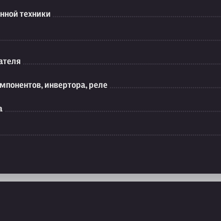
нной техники
ателя
мпонентов, инвертора, реле
а