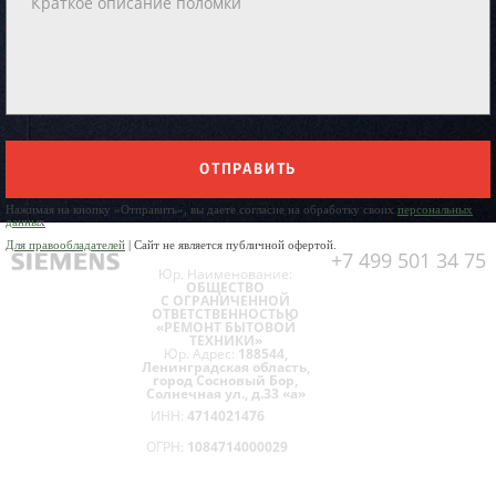
ОТПРАВИТЬ
Нажимая на кнопку «Отправить», вы даете согласие на обработку своих
персональных
данных
Для правообладателей
| Сайт не является публичной офертой.
+7 499 501 34 75
Юр. Наименование:
ОБЩЕСТВО
С ОГРАНИЧЕННОЙ
ОТВЕТСТВЕННОСТЬЮ
«РЕМОНТ БЫТОВОЙ
ТЕХНИКИ»
Юр. Адрес:
188544,
Ленинградская область,
город Сосновый Бор,
Солнечная ул., д.33 «а»
ИНН:
4714021476
ОГРН:
1084714000029