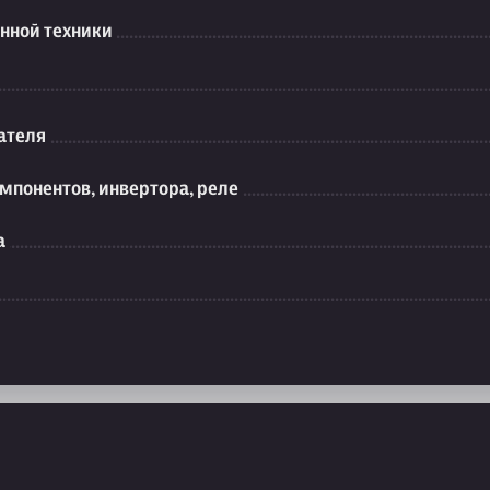
нной техники
ателя
мпонентов, инвертора, реле
а