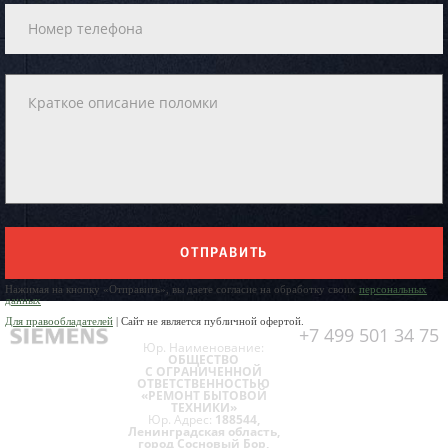
ОТПРАВИТЬ
Нажимая на кнопку «Отправить», вы даете согласие на обработку своих
персональных
данных
Для правообладателей
| Сайт не является публичной офертой.
+7 499 501 34 75
Юр. Наименование:
ОБЩЕСТВО
С ОГРАНИЧЕННОЙ
ОТВЕТСТВЕННОСТЬЮ
«РЕМОНТ БЫТОВОЙ
ТЕХНИКИ»
Юр. Адрес:
188544,
Ленинградская область,
город Сосновый Бор,