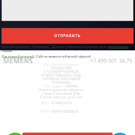
ОТПРАВИТЬ
Нажимая на кнопку «Отправить», вы даете согласие на обработку своих
персональных
данных
Для правообладателей
| Сайт не является публичной офертой.
+7 499 501 34 75
Юр. Наименование:
ОБЩЕСТВО
С ОГРАНИЧЕННОЙ
ОТВЕТСТВЕННОСТЬЮ
«РЕМОНТ БЫТОВОЙ
ТЕХНИКИ»
Юр. Адрес:
188544,
Ленинградская область,
город Сосновый Бор,
Солнечная ул., д.33 «а»
ИНН:
4714021476
ОГРН:
1084714000029