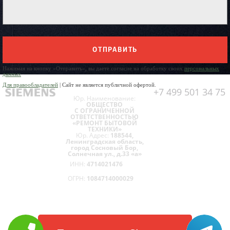
ОТПРАВИТЬ
Нажимая на кнопку «Отправить», вы даете согласие на обработку своих
персональных
данных
Для правообладателей
| Сайт не является публичной офертой.
+7 499 501 34 75
Юр. Наименование:
ОБЩЕСТВО
С ОГРАНИЧЕННОЙ
ОТВЕТСТВЕННОСТЬЮ
«РЕМОНТ БЫТОВОЙ
ТЕХНИКИ»
Юр. Адрес:
188544,
Ленинградская область,
город Сосновый Бор,
Солнечная ул., д.33 «а»
ИНН:
4714021476
ОГРН:
1084714000029