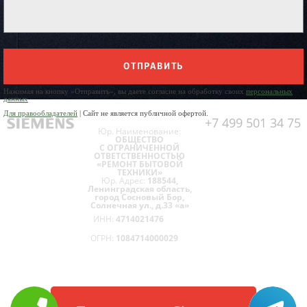
ОТПРАВИТЬ
Нажимая на кнопку «Отправить», вы даете согласие на обработку своих
персональных
данных
Для правообладателей
| Сайт не является публичной офертой.
+7 499 501 34 75
Юр. Наименование:
ОБЩЕСТВО
С ОГРАНИЧЕННОЙ
ОТВЕТСТВЕННОСТЬЮ
«РЕМОНТ БЫТОВОЙ
ТЕХНИКИ»
Юр. Адрес:
188544,
Ленинградская область,
город Сосновый Бор,
Солнечная ул., д.33 «а»
ИНН:
4714021476
ОГРН:
1084714000029