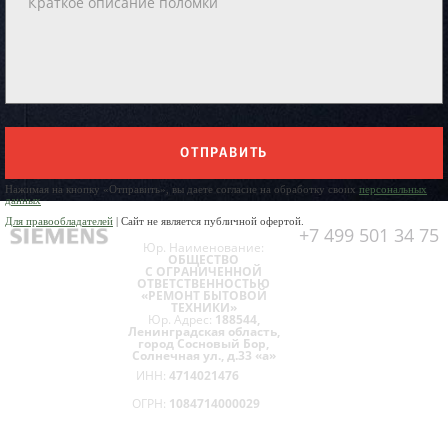
ОТПРАВИТЬ
Нажимая на кнопку «Отправить», вы даете согласие на обработку своих
персональных
данных
Для правообладателей
| Сайт не является публичной офертой.
+7 499 501 34 75
Юр. Наименование:
ОБЩЕСТВО
С ОГРАНИЧЕННОЙ
ОТВЕТСТВЕННОСТЬЮ
«РЕМОНТ БЫТОВОЙ
ТЕХНИКИ»
Юр. Адрес:
188544,
Ленинградская область,
город Сосновый Бор,
Солнечная ул., д.33 «а»
ИНН:
4714021476
ОГРН:
1084714000029