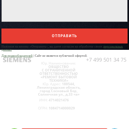
ОТПРАВИТЬ
Нажимая на кнопку «Отправить», вы даете согласие на обработку своих
персональных
данных
Для правообладателей
| Сайт не является публичной офертой.
+7 499 501 34 75
Юр. Наименование:
ОБЩЕСТВО
С ОГРАНИЧЕННОЙ
ОТВЕТСТВЕННОСТЬЮ
«РЕМОНТ БЫТОВОЙ
ТЕХНИКИ»
Юр. Адрес:
188544,
Ленинградская область,
город Сосновый Бор,
Солнечная ул., д.33 «а»
ИНН:
4714021476
ОГРН:
1084714000029