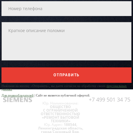
ОТПРАВИТЬ
Нажимая на кнопку «Отправить», вы даете согласие на обработку своих
персональных
данных
Для правообладателей
| Сайт не является публичной офертой.
+7 499 501 34 75
Юр. Наименование:
ОБЩЕСТВО
С ОГРАНИЧЕННОЙ
ОТВЕТСТВЕННОСТЬЮ
«РЕМОНТ БЫТОВОЙ
ТЕХНИКИ»
Юр. Адрес:
188544,
Ленинградская область,
город Сосновый Бор,