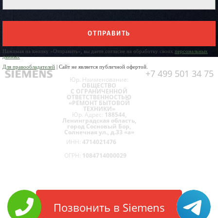
ОТПРАВИТЬ
Нажимая на кнопку «Отправить», вы даете согласие на обработку своих
персональных
данных
Для правообладателей
| Сайт не является публичной офертой.
+7 499 501 34 75
Юр. Наименование:
ОБЩЕСТВО
С ОГРАНИЧЕННОЙ
ОТВЕТСТВЕННОСТЬЮ
«РЕМОНТ БЫТОВОЙ
ТЕХНИКИ»
Юр. Адрес:
188544,
Ленинградская область,
город Сосновый Бор,
Солнечная ул., д.33 «а»
ИНН:
4714021476
ОГРН:
1084714000029
Позвонить в Siemens