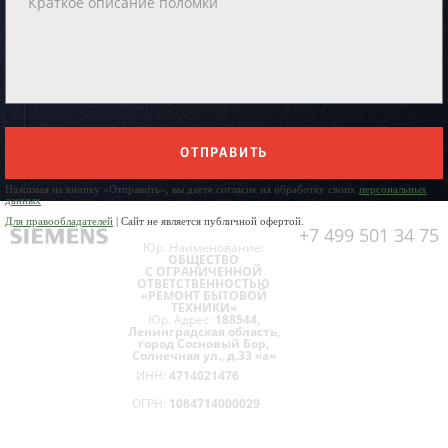
ОТПРАВИТЬ
Нажимая на кнопку «Отправить», вы даете согласие на обработку своих
персональных
данных
Для правообладателей
| Сайт не является публичной офертой.
+7 499 501 34 75
Юр. Наименование:
ОБЩЕСТВО
С ОГРАНИЧЕННОЙ
ОТВЕТСТВЕННОСТЬЮ
«РЕМОНТ БЫТОВОЙ
ТЕХНИКИ»
Юр. Адрес:
188544,
Ленинградская область,
город Сосновый Бор,
Солнечная ул., д.33 «а»
ИНН:
4714021476
ОГРН:
1084714000029