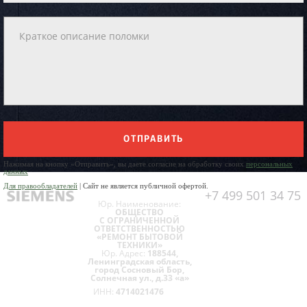
ОТПРАВИТЬ
Нажимая на кнопку «Отправить», вы даете согласие на обработку своих
персональных
данных
Для правообладателей
| Сайт не является публичной офертой.
+7 499 501 34 75
Юр. Наименование:
ОБЩЕСТВО
С ОГРАНИЧЕННОЙ
ОТВЕТСТВЕННОСТЬЮ
«РЕМОНТ БЫТОВОЙ
ТЕХНИКИ»
Юр. Адрес:
188544,
Ленинградская область,
город Сосновый Бор,
Солнечная ул., д.33 «а»
ИНН:
4714021476