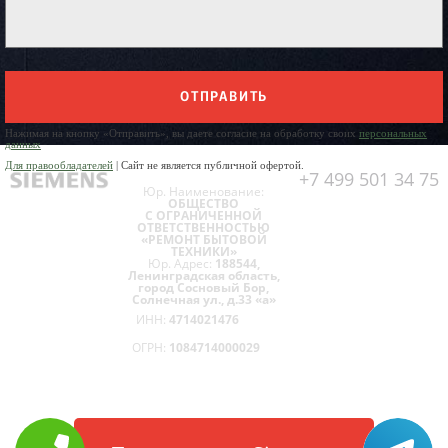
ОТПРАВИТЬ
Нажимая на кнопку «Отправить», вы даете согласие на обработку своих
персональных
данных
Для правообладателей
| Сайт не является публичной офертой.
+7 499 501 34 75
Юр. Наименование:
ОБЩЕСТВО
С ОГРАНИЧЕННОЙ
ОТВЕТСТВЕННОСТЬЮ
«РЕМОНТ БЫТОВОЙ
ТЕХНИКИ»
Юр. Адрес:
188544,
Ленинградская область,
город Сосновый Бор,
Солнечная ул., д.33 «а»
ИНН:
4714021476
ОГРН:
1084714000029