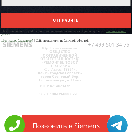
ОТПРАВИТЬ
Нажимая на кнопку «Отправить», вы даете согласие на обработку своих
персональных
данных
Для правообладателей
| Сайт не является публичной офертой.
+7 499 501 34 75
Юр. Наименование:
ОБЩЕСТВО
С ОГРАНИЧЕННОЙ
ОТВЕТСТВЕННОСТЬЮ
«РЕМОНТ БЫТОВОЙ
ТЕХНИКИ»
Юр. Адрес:
188544,
Ленинградская область,
город Сосновый Бор,
Солнечная ул., д.33 «а»
ИНН:
4714021476
ОГРН:
1084714000029
Позвонить в Siemens