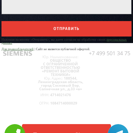
ОТПРАВИТЬ
Нажимая на кнопку «Отправить», вы даете согласие на обработку своих
персональных
данных
Для правообладателей
| Сайт не является публичной офертой.
+7 499 501 34 75
Юр. Наименование:
ОБЩЕСТВО
С ОГРАНИЧЕННОЙ
ОТВЕТСТВЕННОСТЬЮ
«РЕМОНТ БЫТОВОЙ
ТЕХНИКИ»
Юр. Адрес:
188544,
Ленинградская область,
город Сосновый Бор,
Солнечная ул., д.33 «а»
ИНН:
4714021476
ОГРН:
1084714000029