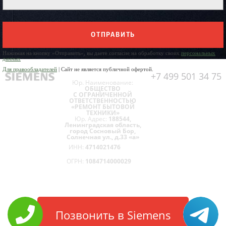
ОТПРАВИТЬ
Нажимая на кнопку «Отправить», вы даете согласие на обработку своих
персональных
данных
Для правообладателей
| Сайт не является публичной офертой.
+7 499 501 34 75
Юр. Наименование:
ОБЩЕСТВО
С ОГРАНИЧЕННОЙ
ОТВЕТСТВЕННОСТЬЮ
«РЕМОНТ БЫТОВОЙ
ТЕХНИКИ»
Юр. Адрес:
188544,
Ленинградская область,
город Сосновый Бор,
Солнечная ул., д.33 «а»
ИНН:
4714021476
ОГРН:
1084714000029
Позвонить в Siemens