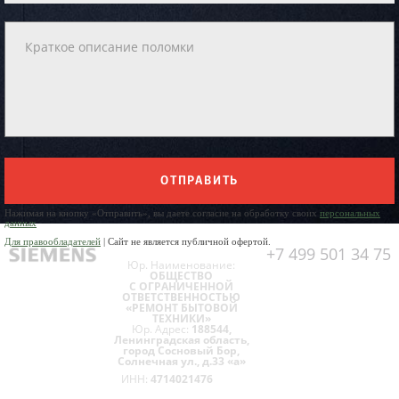
ОТПРАВИТЬ
Нажимая на кнопку «Отправить», вы даете согласие на обработку своих
персональных
данных
Для правообладателей
| Сайт не является публичной офертой.
+7 499 501 34 75
Юр. Наименование:
ОБЩЕСТВО
С ОГРАНИЧЕННОЙ
ОТВЕТСТВЕННОСТЬЮ
«РЕМОНТ БЫТОВОЙ
ТЕХНИКИ»
Юр. Адрес:
188544,
Ленинградская область,
город Сосновый Бор,
Солнечная ул., д.33 «а»
ИНН:
4714021476