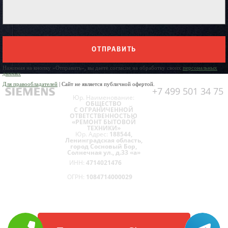
ОТПРАВИТЬ
Нажимая на кнопку «Отправить», вы даете согласие на обработку своих
персональных
данных
Для правообладателей
| Сайт не является публичной офертой.
+7 499 501 34 75
Юр. Наименование:
ОБЩЕСТВО
С ОГРАНИЧЕННОЙ
ОТВЕТСТВЕННОСТЬЮ
«РЕМОНТ БЫТОВОЙ
ТЕХНИКИ»
Юр. Адрес:
188544,
Ленинградская область,
город Сосновый Бор,
Солнечная ул., д.33 «а»
ИНН:
4714021476
ОГРН:
1084714000029