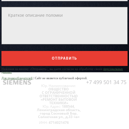
ОТПРАВИТЬ
Нажимая на кнопку «Отправить», вы даете согласие на обработку своих
персональных
данных
Для правообладателей
| Сайт не является публичной офертой.
+7 499 501 34 75
Юр. Наименование:
ОБЩЕСТВО
С ОГРАНИЧЕННОЙ
ОТВЕТСТВЕННОСТЬЮ
«РЕМОНТ БЫТОВОЙ
ТЕХНИКИ»
Юр. Адрес:
188544,
Ленинградская область,
город Сосновый Бор,
Солнечная ул., д.33 «а»
ИНН:
4714021476