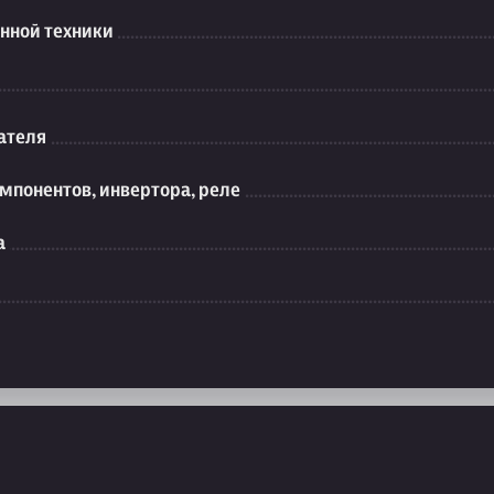
нной техники
ателя
мпонентов, инвертора, реле
а