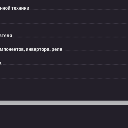
нной техники
ателя
мпонентов, инвертора, реле
а