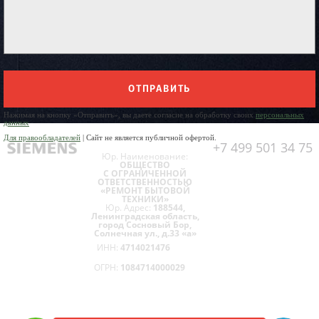
ОТПРАВИТЬ
Нажимая на кнопку «Отправить», вы даете согласие на обработку своих
персональных
данных
Для правообладателей
| Сайт не является публичной офертой.
+7 499 501 34 75
Юр. Наименование:
ОБЩЕСТВО
С ОГРАНИЧЕННОЙ
ОТВЕТСТВЕННОСТЬЮ
«РЕМОНТ БЫТОВОЙ
ТЕХНИКИ»
Юр. Адрес:
188544,
Ленинградская область,
город Сосновый Бор,
Солнечная ул., д.33 «а»
ИНН:
4714021476
ОГРН:
1084714000029