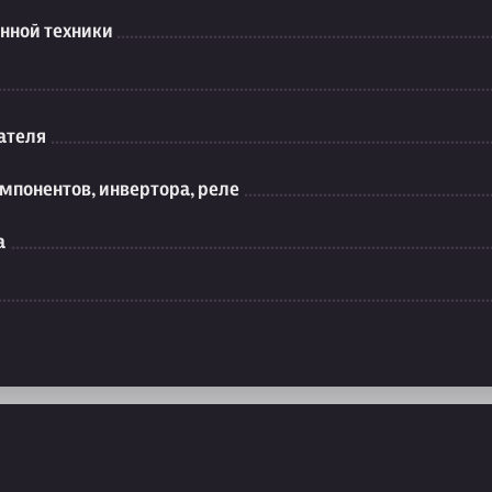
нной техники
ателя
мпонентов, инвертора, реле
а