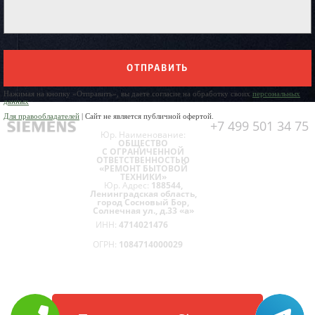
ОТПРАВИТЬ
Нажимая на кнопку «Отправить», вы даете согласие на обработку своих
персональных
данных
Для правообладателей
| Сайт не является публичной офертой.
+7 499 501 34 75
Юр. Наименование:
ОБЩЕСТВО
С ОГРАНИЧЕННОЙ
ОТВЕТСТВЕННОСТЬЮ
«РЕМОНТ БЫТОВОЙ
ТЕХНИКИ»
Юр. Адрес:
188544,
Ленинградская область,
город Сосновый Бор,
Солнечная ул., д.33 «а»
ИНН:
4714021476
ОГРН:
1084714000029