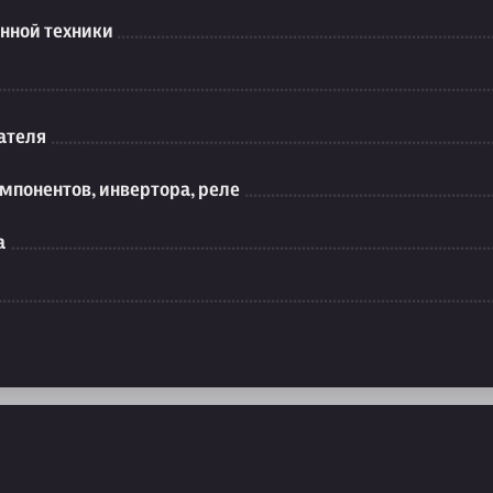
нной техники
ателя
мпонентов, инвертора, реле
а