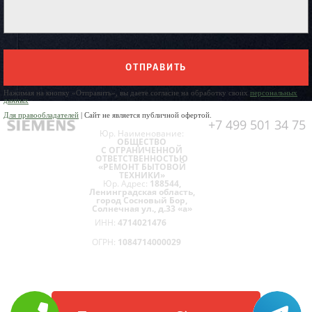
ОТПРАВИТЬ
Нажимая на кнопку «Отправить», вы даете согласие на обработку своих
персональных
данных
Для правообладателей
| Сайт не является публичной офертой.
+7 499 501 34 75
Юр. Наименование:
ОБЩЕСТВО
С ОГРАНИЧЕННОЙ
ОТВЕТСТВЕННОСТЬЮ
«РЕМОНТ БЫТОВОЙ
ТЕХНИКИ»
Юр. Адрес:
188544,
Ленинградская область,
город Сосновый Бор,
Солнечная ул., д.33 «а»
ИНН:
4714021476
ОГРН:
1084714000029